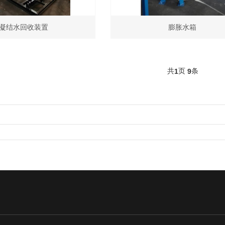
凝结水回收装置
膨胀水箱
共
页
条
1
9